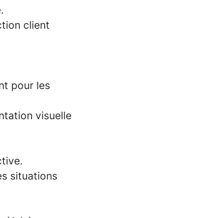
.
tion client
nt pour les
ntation visuelle
tive.
es situations