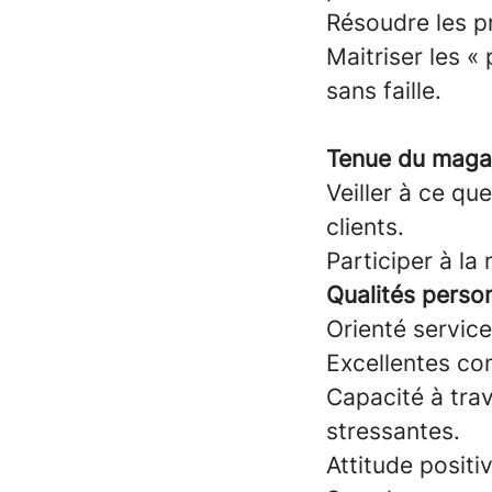
Résoudre les p
Maitriser les «
sans faille.
Tenue du magas
Veiller à ce qu
clients.
Participer à la
Qualités person
Orienté service 
Excellentes co
Capacité à trav
stressantes.
Attitude positi