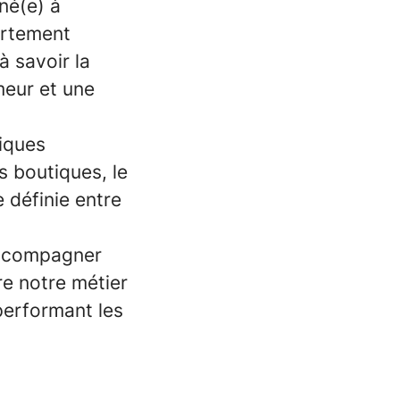
né(e) à
ortement
à savoir la
meur et une
iques
 boutiques, le
e définie entre
accompagner
re notre métier
erformant les