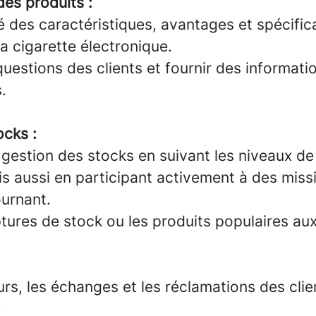
es produits :
é des caractéristiques, avantages et spécific
la cigarette électronique.
estions des clients et fournir des informati
.
ocks :
 gestion des stocks en suivant les niveaux de
is aussi en participant activement à des miss
ournant.
ptures de stock ou les produits populaires au
ours, les échanges et les réclamations des cli
e