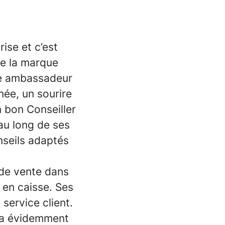
ise et c’est
te la marque
ble ambassadeur
ée, un sourire
n bon Conseiller
 au long de ses
onseils adaptés
 de vente dans
 en caisse. Ses
 service client.
era évidemment