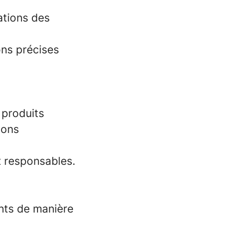
ations des
ons précises
 produits
ions
x responsables.
ents de manière