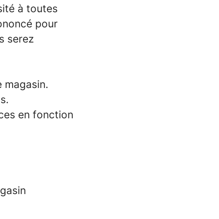
ité à toutes
rononcé pour
s serez
le magasin.
s.
ices en fonction
agasin